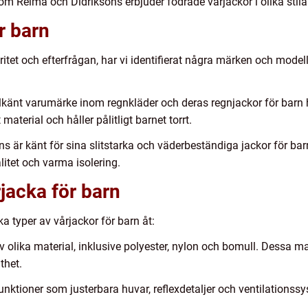
 Reima och Didriksons erbjuder fodrade vårjackor i olika stilar
r barn
itet och efterfrågan, har vi identifierat några märken och mode
välkänt varumärke inom regnkläder och deras regnjackor för barn 
material och håller pålitligt barnet torrt.
ns är känt för sina slitstarka och väderbeständiga jackor för bar
itet och varma isolering.
rjacka för barn
ika typer av vårjackor för barn åt:
av olika material, inklusive polyester, nylon och bomull. Dessa m
thet.
funktioner som justerbara huvar, reflexdetaljer och ventilationss