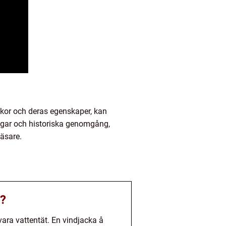
ackor och deras egenskaper, kan
ngar och historiska genomgång,
läsare.
n?
vara vattentät. En vindjacka å