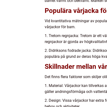
barnet varmt och bekvämt. Märken som
Populära vårjacka fö
Vid kvantitativa mätningar av popular
vårjackor för barn.
1. Tretorn regnjacka: Tretorn är ett 
regnjackor är gjorda av högkvalitativt 
2. Didriksons fodrade jacka: Didrikso
populära på grund av deras höga kval
Skillnader mellan vå
Det finns flera faktorer som skiljer ol
1. Material: Vårjackor kan tillverkas 
gäller andningsförmåga och vattentä
2. Design: Vissa vårjackor har extra 
behov och aktiviteter.