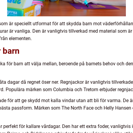
 som är speciellt utformat för att skydda barn mot väderförhåll
rar är vanliga. Den är vanligtvis tillverkad med material som ä
 från elementen.
r barn
cka för barn att välja mellan, beroende på barnets behov och de
ta dagar då regnet öser ner. Regnjackor är vanligtvis tillverkade
d. Populära märken som Columbia och Tretorn erbjuder regnjacko
e för att ge skydd mot kalla vindar utan att bli för varma. De är
r bästa passform. Märken som The North Face och Helly Hansen 
perfekt för kallare vårdagar. Den har ett extra foder, vanligtvis i 