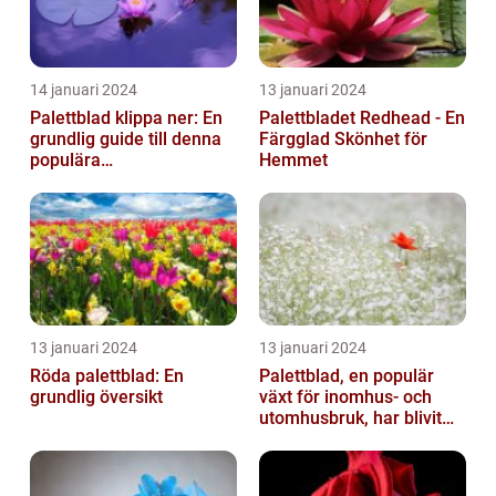
14 januari 2024
13 januari 2024
Palettblad klippa ner: En
Palettbladet Redhead - En
grundlig guide till denna
Färgglad Skönhet för
populära
Hemmet
trädgårdsaktivitet
13 januari 2024
13 januari 2024
Röda palettblad: En
Palettblad, en populär
grundlig översikt
växt för inomhus- och
utomhusbruk, har blivit
alltmer efterfrågat bland
trädg...