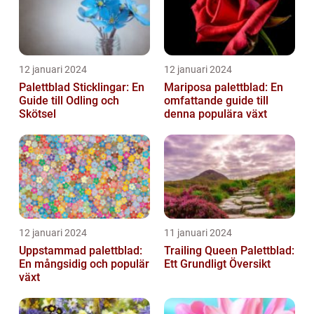
12 januari 2024
12 januari 2024
Palettblad Sticklingar: En
Mariposa palettblad: En
Guide till Odling och
omfattande guide till
Skötsel
denna populära växt
12 januari 2024
11 januari 2024
Uppstammad palettblad:
Trailing Queen Palettblad:
En mångsidig och populär
Ett Grundligt Översikt
växt