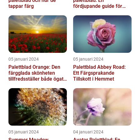
palettblad och hur de
palettblad: En
tappar färg
fördjupande guide för
trädgårdsentusiaster
05 januari 2024
05 januari 2024
Palettblad Orange: Den
Palettblad Abbey Road:
färgglada skönheten
Ett Färgsprakande
tillfredsställer både ögat
Tillskott i Hemmet
och sinnet
05 januari 2024
04 januari 2024
Summer Meadow
Avatar Palettblad: En