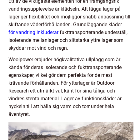
Ett av de viktigaste elementen för en framgångsrik
vandringsupplevelse är klädseln. Att lägga lager på
lager ger flexibilitet och möjliggör snabb anpassning till
skiftande väderförhållanden. Grundläggande kläder
för vandring inkluderar
fukttransporterande underställ,
isolerande mellanlager och slitstarka yttre lager som
skyddar mot vind och regn.
Woolpower erbjuder högkvalitativa ullplagg som är
kända för deras isolerande och fukttransporterande
egenskaper, vilket gör dem perfekta för de mest
krävande förhållanden. För ytterlager är Outdoor
Research ett utmärkt val, känt för sina tåliga och
vindresistenta material. Lager av funktionskläder är
nyckeln till att hålla sig varm och torr under hela
äventyret.