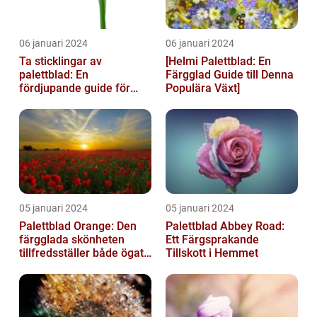
06 januari 2024
06 januari 2024
Ta sticklingar av
[Helmi Palettblad: En
palettblad: En
Färgglad Guide till Denna
fördjupande guide för
Populära Växt]
trädgårdsentusiaster
05 januari 2024
05 januari 2024
Palettblad Orange: Den
Palettblad Abbey Road:
färgglada skönheten
Ett Färgsprakande
tillfredsställer både ögat
Tillskott i Hemmet
och sinnet