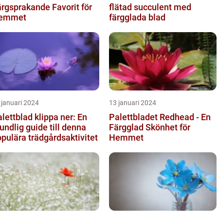
rgsprakande Favorit för
flätad succulent med
emmet
färgglada blad
 januari 2024
13 januari 2024
lettblad klippa ner: En
Palettbladet Redhead - En
undlig guide till denna
Färgglad Skönhet för
pulära trädgårdsaktivitet
Hemmet