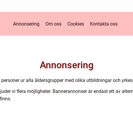
Annonsering
Om oss
Cookies
Kontakta oss
Annonsering
v personer ur alla åldersgrupper med olika utbildningar och yrk
uder vi flera möjligheter. Bannerannonser är endast ett av alter
finns.