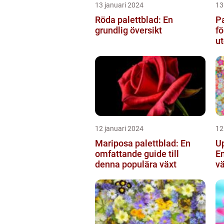
13 januari 2024
13
Röda palettblad: En
Pa
grundlig översikt
fö
ut
al
tr
12 januari 2024
12
Mariposa palettblad: En
U
omfattande guide till
E
denna populära växt
vä