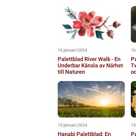
16 januari 2024
16
Palettblad River Walk - En
Pa
Underbar Känsla av Närhet
Tw
till Naturen
oc
15 januari 2024
15
Hanabi Palettblad: En
Pa