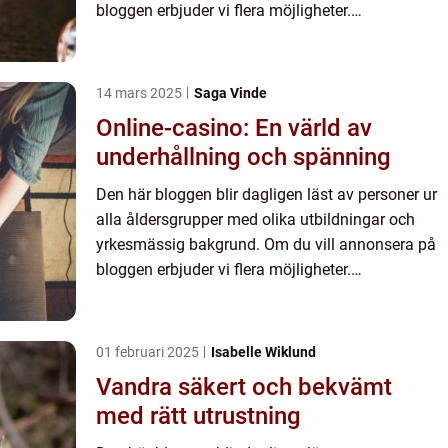
bloggen erbjuder vi flera möjligheter.
Bannerannonser är endast ett av alternativen.
Kontakta redaktionen så...
14 mars 2025
Saga Vinde
Online-casino: En värld av
underhållning och spänning
Den här bloggen blir dagligen läst av personer ur
alla åldersgrupper med olika utbildningar och
yrkesmässig bakgrund. Om du vill annonsera på
bloggen erbjuder vi flera möjligheter.
Bannerannonser är endast ett av alternativen.
Kontakta redaktionen så...
01 februari 2025
Isabelle Wiklund
Vandra säkert och bekvämt
med rätt utrustning