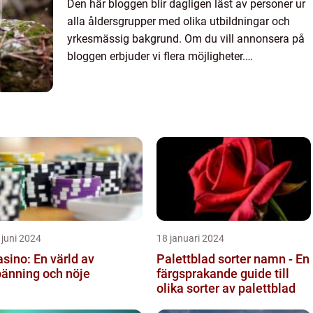
Den här bloggen blir dagligen läst av personer ur
alla åldersgrupper med olika utbildningar och
yrkesmässig bakgrund. Om du vill annonsera på
bloggen erbjuder vi flera möjligheter.
Bannerannonser är endast ett av alternativen.
Kontakta redaktionen så...
 juni 2024
18 januari 2024
sino: En värld av
Palettblad sorter namn - En
pänning och nöje
färgsprakande guide till
olika sorter av palettblad