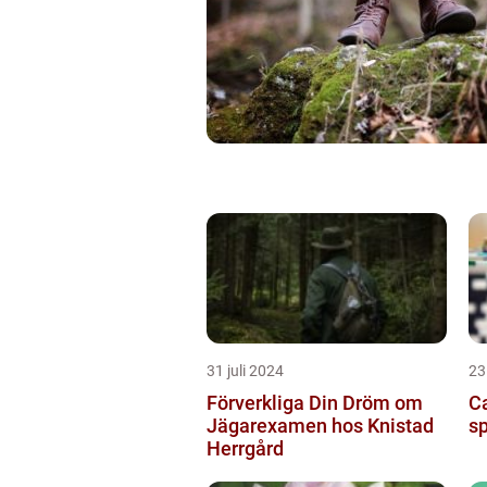
31 juli 2024
23
Förverkliga Din Dröm om
Ca
Jägarexamen hos Knistad
s
Herrgård