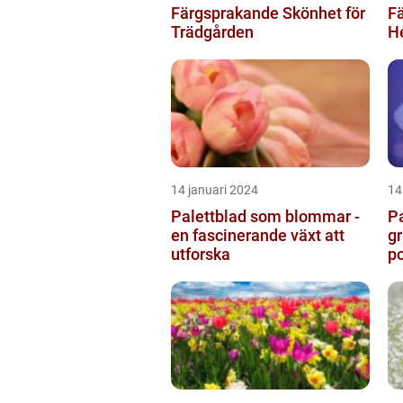
Färgsprakande Skönhet för
Fä
Trädgården
H
14 januari 2024
14
Palettblad som blommar -
Pa
en fascinerande växt att
gr
utforska
po