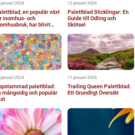
 januari 2024
12 januari 2024
lettblad, en populär växt
Palettblad Sticklingar: En
r inomhus- och
Guide till Odling och
omhusbruk, har blivit
Skötsel
ltmer efterfrågat bland
ädg...
 januari 2024
11 januari 2024
ppstammad palettblad:
Trailing Queen Palettblad:
n mångsidig och populär
Ett Grundligt Översikt
xt