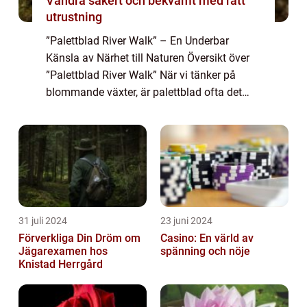
Vandra säkert och bekvämt med rätt
utrustning
”Palettblad River Walk” – En Underbar
Känsla av Närhet till Naturen Översikt över
”Palettblad River Walk” När vi tänker på
blommande växter, är palettblad ofta det
första som kommer att tänka på. Med sina
böljande lövver...
31 juli 2024
23 juni 2024
Förverkliga Din Dröm om
Casino: En värld av
Jägarexamen hos
spänning och nöje
Knistad Herrgård