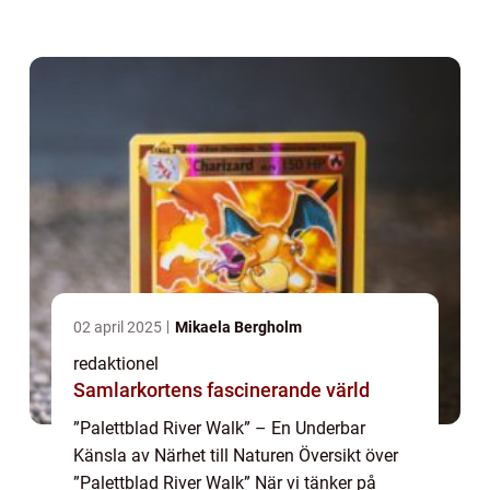
första som kommer att tänka på. Med sina
böljande lövver...
02 april 2025
Mikaela Bergholm
redaktionel
Samlarkortens fascinerande värld
”Palettblad River Walk” – En Underbar
Känsla av Närhet till Naturen Översikt över
”Palettblad River Walk” När vi tänker på