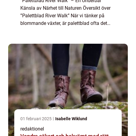
”Palettblad River Walk” – En Underbar
Känsla av Närhet till Naturen Översikt över
”Palettblad River Walk” När vi tänker på
blommande växter, är palettblad ofta det
första som kommer att tänka på. Med sina
böljande lövver...
01 februari 2025
Isabelle Wiklund
redaktionel