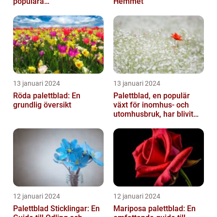
populära
Hemmet
trädgårdsaktivitet
13 januari 2024
13 januari 2024
Röda palettblad: En
Palettblad, en populär
grundlig översikt
växt för inomhus- och
utomhusbruk, har blivit
alltmer efterfrågat bland
trädg...
12 januari 2024
12 januari 2024
Palettblad Sticklingar: En
Mariposa palettblad: En