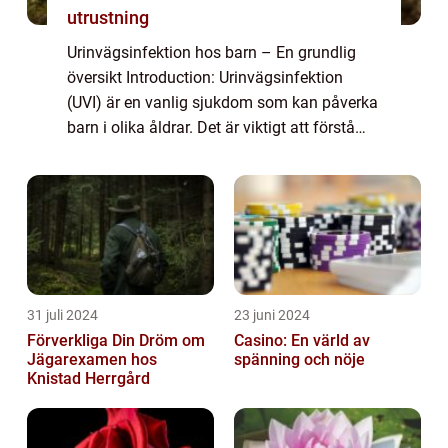
utrustning
Urinvägsinfektion hos barn – En grundlig
översikt Introduction: Urinvägsinfektion
(UVI) är en vanlig sjukdom som kan påverka
barn i olika åldrar. Det är viktigt att förstå
vad en urinvägsinfektion är och vilka olika
typer som finns, samt vilka ...
31 juli 2024
23 juni 2024
Förverkliga Din Dröm om
Casino: En värld av
Jägarexamen hos
spänning och nöje
Knistad Herrgård