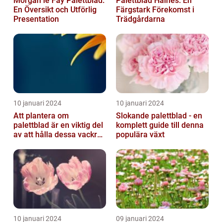
Morgan le Fay Palettblad:
Palettblad Haines: En
En Översikt och Utförlig
Färgstark Förekomst i
Presentation
Trädgårdarna
10 januari 2024
10 januari 2024
Att plantera om
Slokande palettblad - en
palettblad är en viktig del
komplett guide till denna
av att hålla dessa vackra
populära växt
växter friska och
välmående...
10 januari 2024
09 januari 2024