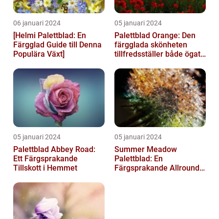
06 januari 2024
05 januari 2024
[Helmi Palettblad: En
Palettblad Orange: Den
Färgglad Guide till Denna
färgglada skönheten
Populära Växt]
tillfredsställer både ögat
och sinnet
05 januari 2024
05 januari 2024
Palettblad Abbey Road:
Summer Meadow
Ett Färgsprakande
Palettblad: En
Tillskott i Hemmet
Färgsprakande Allround-
växt för Din Trädgård