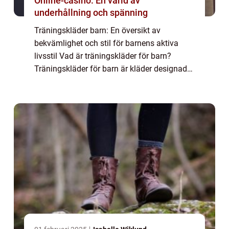
Online-casino: En värld av
underhållning och spänning
Träningskläder barn: En översikt av
bekvämlighet och stil för barnens aktiva
livsstil Vad är träningskläder för barn?
Träningskläder för barn är kläder designade
för komfort och rörelsefrihet under fysiska
aktiviteter. De är tillverkade av tekniska m...