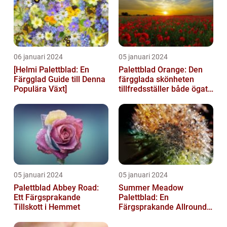
06 januari 2024
05 januari 2024
[Helmi Palettblad: En
Palettblad Orange: Den
Färgglad Guide till Denna
färgglada skönheten
Populära Växt]
tillfredsställer både ögat
och sinnet
05 januari 2024
05 januari 2024
Palettblad Abbey Road:
Summer Meadow
Ett Färgsprakande
Palettblad: En
Tillskott i Hemmet
Färgsprakande Allround-
växt för Din Trädgård