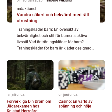
01 februari 2025
Isabelle Wiklund
redaktionel
Vandra säkert och bekvämt med rätt
utrustning
Träningskläder barn: En översikt av
bekvämlighet och stil för barnens aktiva
livsstil Vad är träningskläder för barn?
Träningskläder för barn är kläder designade
för komfort och rörelsefrihet under fysiska
aktiviteter. De är tillverkade av tekniska m...
31 juli 2024
23 juni 2024
Förverkliga Din Dröm om
Casino: En värld av
Jägarexamen hos
spänning och nöje
Knistad Herrgård