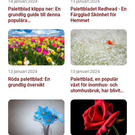
14 januari 2024
13 januari 2024
Palettblad klippa ner: En
Palettbladet Redhead - En
grundlig guide till denna
Färgglad Skönhet för
populära
Hemmet
trädgårdsaktivitet
13 januari 2024
13 januari 2024
Röda palettblad: En
Palettblad, en populär
grundlig översikt
växt för inomhus- och
utomhusbruk, har blivit
alltmer efterfrågat bland
trädg...