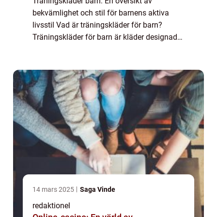
Träningskläder barn: En översikt av
bekvämlighet och stil för barnens aktiva
livsstil Vad är träningskläder för barn?
Träningskläder för barn är kläder designade
för komfort och rörelsefrihet under fysiska
aktiviteter. De är tillverkade av tekniska m...
14 mars 2025
Saga Vinde
redaktionel