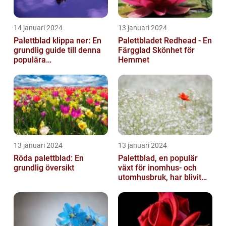
14 januari 2024
13 januari 2024
Palettblad klippa ner: En
Palettbladet Redhead - En
grundlig guide till denna
Färgglad Skönhet för
populära
Hemmet
trädgårdsaktivitet
13 januari 2024
13 januari 2024
Röda palettblad: En
Palettblad, en populär
grundlig översikt
växt för inomhus- och
utomhusbruk, har blivit
alltmer efterfrågat bland
trädg...