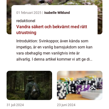
01 februari 2025
Isabelle Wiklund
redaktionel
Vandra säkert och bekvämt med rätt
utrustning
Introduktion: Svinkoppor, även kända som
impetigo, är en vanlig barnsjukdom som kan
vara obehaglig men vanligtvis inte är
allvarlig. I denna artikel kommer vi att ge dig
en omfattande presentation av svinkoppor
hos barn, inklusive vad det är, vilka t...
31 juli 2024
23 juni 2024