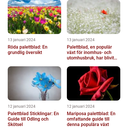
13 januari 2024
13 januari 2024
Röda palettblad: En
Palettblad, en populär
grundlig översikt
växt för inomhus- och
utomhusbruk, har blivit
alltmer efterfrågat bland
trädg...
12 januari 2024
12 januari 2024
Palettblad Sticklingar: En
Mariposa palettblad: En
Guide till Odling och
omfattande guide till
Skötsel
denna populära växt