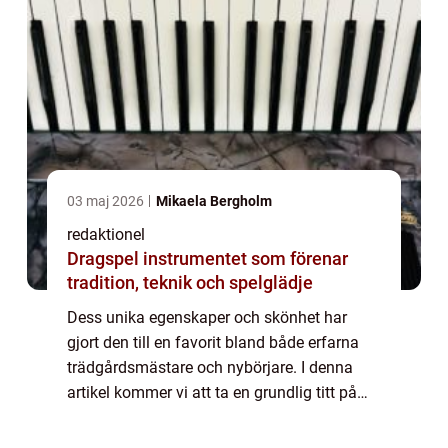
03 maj 2026
Mikaela Bergholm
redaktionel
Dragspel instrumentet som förenar
tradition, teknik och spelglädje
Dess unika egenskaper och skönhet har
gjort den till en favorit bland både erfarna
trädgårdsmästare och nybörjare. I denna
artikel kommer vi att ta en grundlig titt på
palettblad gilda och utforska dess olika
typer, kvantitativa mätningar, skillnader...