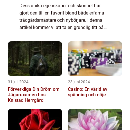
Dess unika egenskaper och skönhet har
gjort den till en favorit bland både erfarna
trädgårdsmästare och nybörjare. I denna
artikel kommer vi att ta en grundlig titt på
palettblad gilda och utforska dess olika
typer, kvantitativa mätningar, skillnader...
31 juli 2024
23 juni 2024
Förverkliga Din Dröm om
Casino: En värld av
Jägarexamen hos
spänning och nöje
Knistad Herrgård