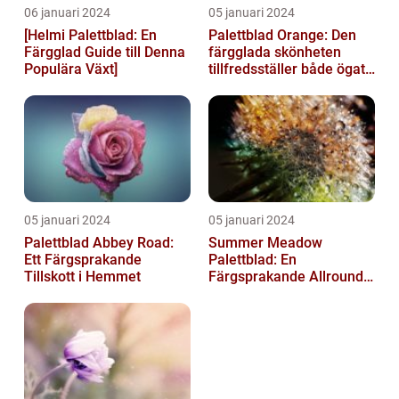
06 januari 2024
05 januari 2024
[Helmi Palettblad: En
Palettblad Orange: Den
Färgglad Guide till Denna
färgglada skönheten
Populära Växt]
tillfredsställer både ögat
och sinnet
05 januari 2024
05 januari 2024
Palettblad Abbey Road:
Summer Meadow
Ett Färgsprakande
Palettblad: En
Tillskott i Hemmet
Färgsprakande Allround-
växt för Din Trädgård