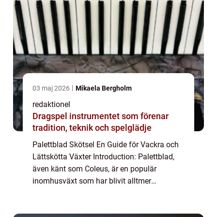
03 maj 2026
Mikaela Bergholm
redaktionel
Dragspel instrumentet som förenar
tradition, teknik och spelglädje
Palettblad Skötsel En Guide för Vackra och
Lättskötta Växter Introduction: Palettblad,
även känt som Coleus, är en populär
inomhusväxt som har blivit alltmer
eftertraktad på grund av sina vackra blad
och lättskötthet. I denna artikel kommer vi