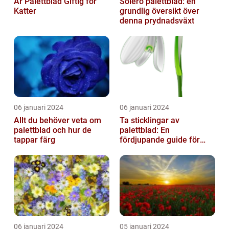
Är Palettblad Giftig för
Solero palettblad: en
Katter
grundlig översikt över
denna prydnadsväxt
06 januari 2024
06 januari 2024
Allt du behöver veta om
Ta sticklingar av
palettblad och hur de
palettblad: En
tappar färg
fördjupande guide för
trädgårdsentusiaster
06 januari 2024
05 januari 2024