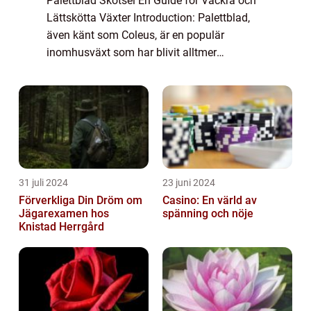
Palettblad Skötsel En Guide för Vackra och
Lättskötta Växter Introduction: Palettblad,
även känt som Coleus, är en populär
inomhusväxt som har blivit alltmer
eftertraktad på grund av sina vackra blad
och lättskötthet. I denna artikel kommer vi
att gå...
31 juli 2024
23 juni 2024
Förverkliga Din Dröm om
Casino: En värld av
Jägarexamen hos
spänning och nöje
Knistad Herrgård