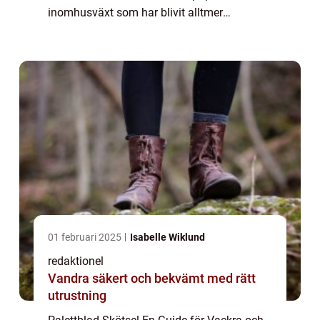
inomhusväxt som har blivit alltmer
eftertraktad på grund av sina vackra blad
och lättskötthet. I denna artikel kommer vi
att gå...
01 februari 2025
Isabelle Wiklund
redaktionel
Vandra säkert och bekvämt med rätt
utrustning