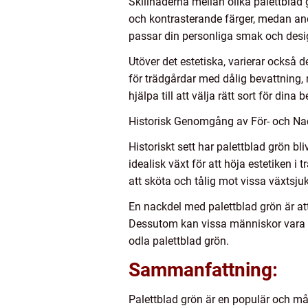
Skillnaderna mellan olika palettblad g
och kontrasterande färger, medan andr
passar din personliga smak och desig
Utöver det estetiska, varierar också d
för trädgårdar med dålig bevattning,
hjälpa till att välja rätt sort för dina 
Historisk Genomgång av För- och Na
Historiskt sett har palettblad grön bl
idealisk växt för att höja estetiken i
att sköta och tålig mot vissa växtsj
En nackdel med palettblad grön är at
Dessutom kan vissa människor vara all
odla palettblad grön.
Sammanfattning:
Palettblad grön är en populär och må