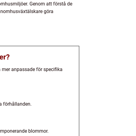
nomhusmiljöer. Genom att förstå de
h inomhusväxtälskare göra
er?
a mer anpassade för specifika
a förhållanden.
ch imponerande blommor.