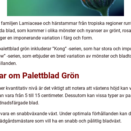
ör familjen Lamiaceae och härstammar från tropiska regioner runt
a blad, som kommer i olika mönster och nyanser av grönt, rosa, 
t ger en imponerande variation i färg och form.
alettblad grön inkluderar ”Kong” -serien, som har stora och imp
” -serien, som erbjuder en bred variation av mönster och bladto
ållanden.
ar om Palettblad Grön
r kvantitativ nivå är det viktigt att notera att växtens höjd kan v
n vara från 5 till 15 centimeter. Dessutom kan vissa typer av p
dnadsfärgade blad.
t vara en snabbväxande växt. Under optimala förhållanden kan den
 trädgårdsmästare som vill ha en snabb och pålitlig bladväxt.