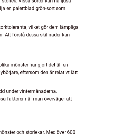
 storlek. Vissa sorter kan ha ljusa
lja en palettblad grön-sort som
 torktoleranta, vilket gör dem lämpliga
. Att förstå dessa skillnader kan
lika mönster har gjort det till en
börjare, eftersom den är relativt lätt
kydd under vintermånaderna.
ssa faktorer när man överväger att
mönster och storlekar. Med över 600