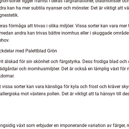
rön-sorter ligger främst i deras färgvariationer, bladmönster och
a kan ha mer subtila nyanser och mönster. Det är viktigt att vä
nestetik.
eras förmåga att trivas i olika miljöer. Vissa sorter kan vara mer
 medan andra kan trivas bättre inomhus eller i skuggade områden
behov.
ckdelar med Palettblad Grön
ivit älskad för sin skönhet och färgstyrka. Dess frodiga blad och o
 trädgårdar och inomhusmiljöer. Det är också en lämplig växt för ny
ukdomar.
t vissa sorter kan vara känsliga för kyla och frost och kräver s
ergiska mot växtens pollen. Det är viktigt att ta hänsyn till de
ngsidig växt som erbjuder en imponerande variation av färger, 