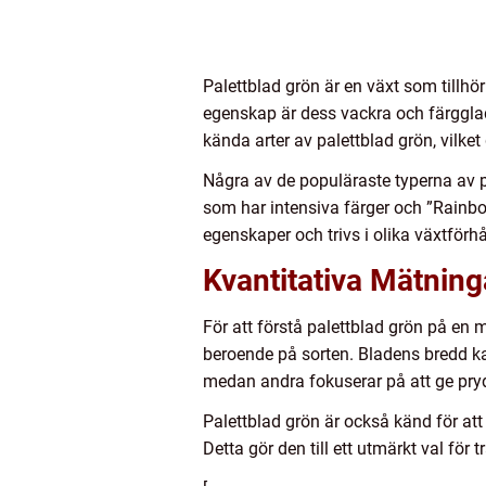
Palettblad grön är en växt som tillh
egenskap är dess vackra och färgglad
kända arter av palettblad grön, vilke
Några av de populäraste typerna av p
som har intensiva färger och ”Rainbow
egenskaper och trivs i olika växtförh
Kvantitativa Mätning
För att förstå palettblad grön på en me
beroende på sorten. Bladens bredd ka
medan andra fokuserar på att ge pry
Palettblad grön är också känd för at
Detta gör den till ett utmärkt val för