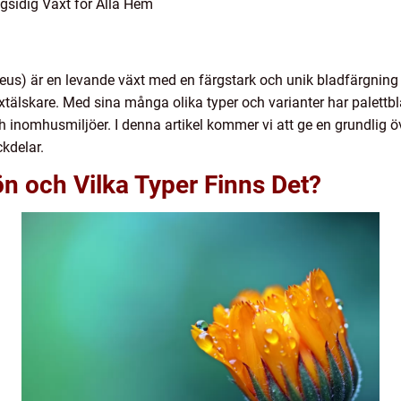
gsidig Växt för Alla Hem
us) är en levande växt med en färgstark och unik bladfärgning s
lskare. Med sina många olika typer och varianter har palettblad 
och inomhusmiljöer. I denna artikel kommer vi att ge en grundlig ö
ckdelar.
ön och Vilka Typer Finns Det?