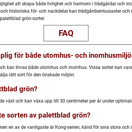
öjlighet att skapa både livlighet och harmoni i trädgårdar och i
r och historiska för- och nackdelar kan trädgårdsentusiaster oc
palettblad grön-sorter.
FAQ
mplig för både utomhus- och inomhusmiljö
och kan trivas både utomhus och inomhus. Vissa sorter kan var
välja rätt sort för den önskade miljön.
ttblad grön?
e växt och kan växa upp till 30 centimeter per år under optimal
te sorten av palettblad grön?
men en av de vanligaste är Kong-serien, känd för sina stora o