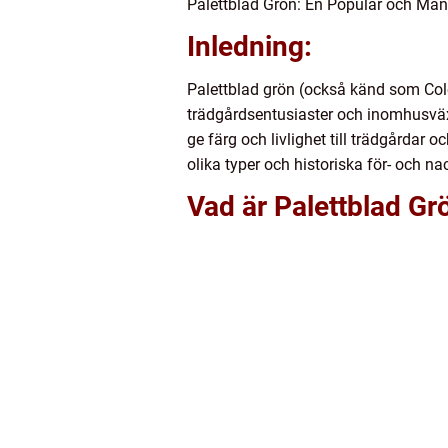
Palettblad Grön: En Populär och Mån
Inledning:
Palettblad grön (också känd som Cole
trädgårdsentusiaster och inomhusväxtä
ge färg och livlighet till trädgårdar 
olika typer och historiska för- och na
Vad är Palettblad Gr