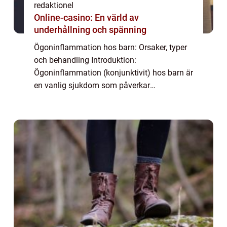
redaktionel
Online-casino: En värld av
underhållning och spänning
Ögoninflammation hos barn: Orsaker, typer
och behandling Introduktion:
Ögoninflammation (konjunktivit) hos barn är
en vanlig sjukdom som påverkar
ögonbindhinnan. Det är viktigt att förstå vad
det är, vilka olika typer som finns, samt vilka
behandling...