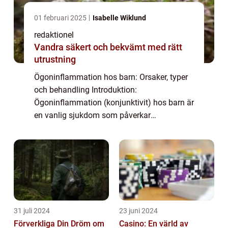
01 februari 2025
Isabelle Wiklund
redaktionel
Vandra säkert och bekvämt med rätt
utrustning
Ögoninflammation hos barn: Orsaker, typer
och behandling Introduktion:
Ögoninflammation (konjunktivit) hos barn är
en vanlig sjukdom som påverkar
ögonbindhinnan. Det är viktigt att förstå vad
det är, vilka olika typer som finns, samt vilka
behandling...
31 juli 2024
23 juni 2024
Förverkliga Din Dröm om
Casino: En värld av