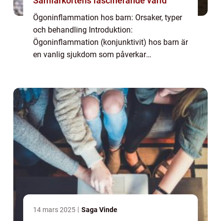
Samlarkortens fascinerande värld
Ögoninflammation hos barn: Orsaker, typer
och behandling Introduktion:
Ögoninflammation (konjunktivit) hos barn är
en vanlig sjukdom som påverkar
ögonbindhinnan. Det är viktigt att förstå vad
det är, vilka olika typer som finns, samt vilka
behandling...
14 mars 2025
Saga Vinde