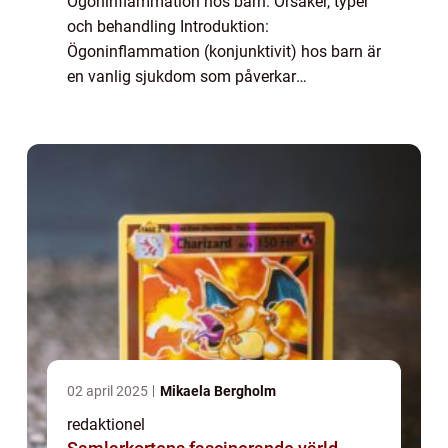
Ögoninflammation hos barn: Orsaker, typer
och behandling Introduktion:
Ögoninflammation (konjunktivit) hos barn är
en vanlig sjukdom som påverkar
ögonbindhinnan. Det är viktigt att förstå vad
det är, vilka olika typer som finns, samt vilka
behandling...
02 april 2025
Mikaela Bergholm
redaktionel