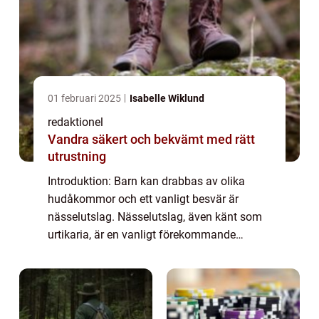
01 februari 2025
Isabelle Wiklund
redaktionel
Vandra säkert och bekvämt med rätt
utrustning
Introduktion: Barn kan drabbas av olika
hudåkommor och ett vanligt besvär är
nässelutslag. Nässelutslag, även känt som
urtikaria, är en vanligt förekommande
hudreaktion som orsakar kliande, upphöjda
utslag på barnets hud. I denna artikel
kommer vi at...