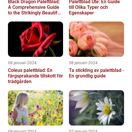
Black Dragon Palettblad:
Palettblad Ute: En Guide
A Comprehensive Guide
till Olika Typer och
to the Strikingly Beautiful
Egenskaper
Plant
08 januari 2024
08 januari 2024
Coleus palettblad: En
Ta stickling av palettblad -
färgsprakande tillskott för
En grundlig guide
trädgården
08 januari 2024
07 januari 2024