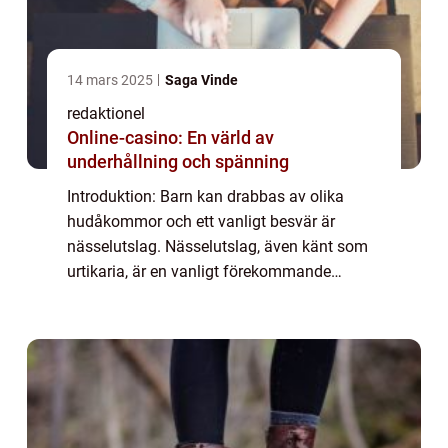
14 mars 2025
Saga Vinde
redaktionel
Online-casino: En värld av
underhållning och spänning
Introduktion: Barn kan drabbas av olika
hudåkommor och ett vanligt besvär är
nässelutslag. Nässelutslag, även känt som
urtikaria, är en vanligt förekommande
hudreaktion som orsakar kliande, upphöjda
utslag på barnets hud. I denna artikel
kommer vi at...