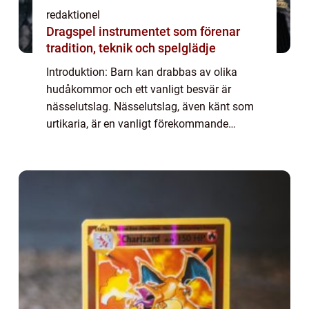
redaktionel
Dragspel instrumentet som förenar
tradition, teknik och spelglädje
Introduktion: Barn kan drabbas av olika
hudåkommor och ett vanligt besvär är
nässelutslag. Nässelutslag, även känt som
urtikaria, är en vanligt förekommande
hudreaktion som orsakar kliande, upphöjda
utslag på barnets hud. I denna artikel
kommer vi at...