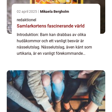
02 april 2025
Mikaela Bergholm
redaktionel
Samlarkortens fascinerande värld
Introduktion: Barn kan drabbas av olika
hudåkommor och ett vanligt besvär är
nässelutslag. Nässelutslag, även känt som
urtikaria, är en vanligt förekommande
hudreaktion som orsakar kliande, upphöjda
utslag på barnets hud. I denna artikel
kommer vi at...