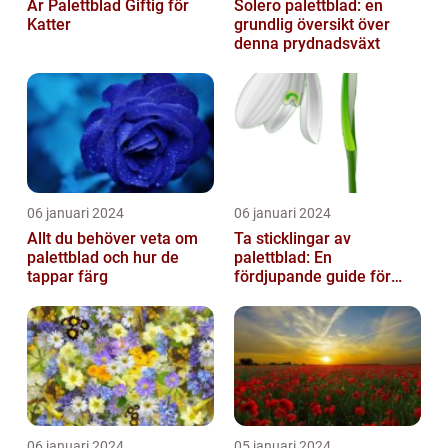
Är Palettblad Giftig för
Solero palettblad: en
Katter
grundlig översikt över
denna prydnadsväxt
06 januari 2024
06 januari 2024
Allt du behöver veta om
Ta sticklingar av
palettblad och hur de
palettblad: En
tappar färg
fördjupande guide för
trädgårdsentusiaster
06 januari 2024
05 januari 2024