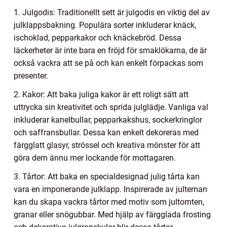
1. Julgodis: Traditionellt sett är julgodis en viktig del av
julklappsbakning. Populära sorter inkluderar knäck,
ischoklad, pepparkakor och knäckebröd. Dessa
läckerheter är inte bara en fröjd för smaklökarna, de är
också vackra att se på och kan enkelt förpackas som
presenter.
2. Kakor: Att baka juliga kakor är ett roligt sätt att
uttrycka sin kreativitet och sprida julglädje. Vanliga val
inkluderar kanelbullar, pepparkakshus, sockerkringlor
och saffransbullar. Dessa kan enkelt dekoreras med
färgglatt glasyr, strössel och kreativa mönster för att
göra dem ännu mer lockande för mottagaren.
3. Tårtor: Att baka en specialdesignad julig tårta kan
vara en imponerande julklapp. Inspirerade av julteman
kan du skapa vackra tårtor med motiv som jultomten,
granar eller snögubbar. Med hjälp av färgglada frosting