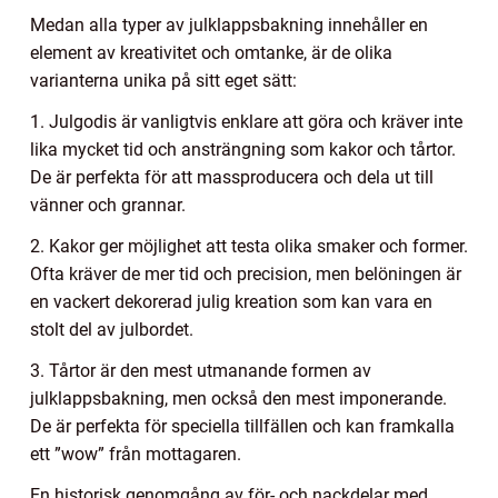
Medan alla typer av julklappsbakning innehåller en
element av kreativitet och omtanke, är de olika
varianterna unika på sitt eget sätt:
1. Julgodis är vanligtvis enklare att göra och kräver inte
lika mycket tid och ansträngning som kakor och tårtor.
De är perfekta för att massproducera och dela ut till
vänner och grannar.
2. Kakor ger möjlighet att testa olika smaker och former.
Ofta kräver de mer tid och precision, men belöningen är
en vackert dekorerad julig kreation som kan vara en
stolt del av julbordet.
3. Tårtor är den mest utmanande formen av
julklappsbakning, men också den mest imponerande.
De är perfekta för speciella tillfällen och kan framkalla
ett ”wow” från mottagaren.
En historisk genomgång av för- och nackdelar med