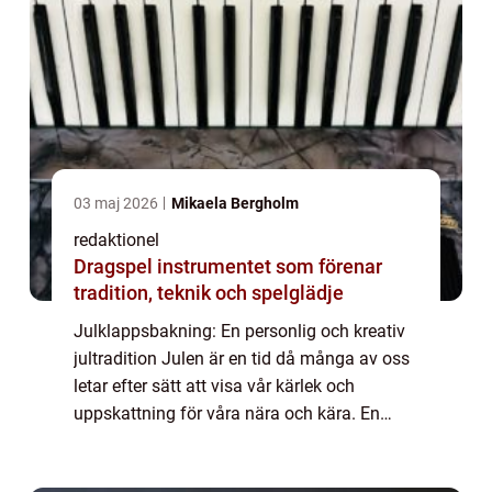
03 maj 2026
Mikaela Bergholm
redaktionel
Dragspel instrumentet som förenar
tradition, teknik och spelglädje
Julklappsbakning: En personlig och kreativ
jultradition Julen är en tid då många av oss
letar efter sätt att visa vår kärlek och
uppskattning för våra nära och kära. En
tradition som alltid faller i god smak är
julklappar, men vad skulle kunna vara m...