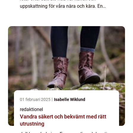
uppskattning för våra nära och kära. En
tradition som alltid faller i god smak är
julklappar, men vad skulle kunna vara m...
01 februari 2025
Isabelle Wiklund
redaktionel
Vandra säkert och bekvämt med rätt
utrustning