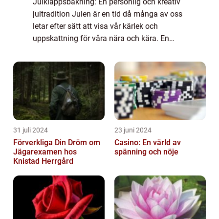
Julklappsbakning: En personlig och kreativ
jultradition Julen är en tid då många av oss
letar efter sätt att visa vår kärlek och
uppskattning för våra nära och kära. En
tradition som alltid faller i god smak är
julklappar, men vad skulle kunna vara m...
31 juli 2024
23 juni 2024
Förverkliga Din Dröm om
Casino: En värld av
Jägarexamen hos
spänning och nöje
Knistad Herrgård