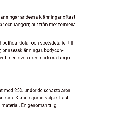
 klänningar är dessa klänningar oftast
ar och längder, allt från mer formella
puffiga kjolar och spetsdetaljer till
r, prinsessklänningar, bodycon-
ch vitt men även mer moderna färger
kat med 25% under de senaste åren.
na barn. Klänningarna säljs oftast i
h material. En genomsnittlig