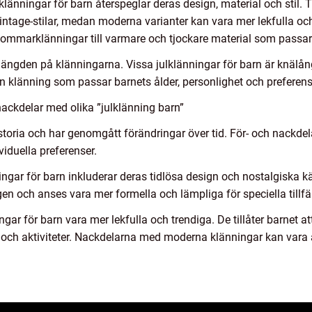
klänningar för barn återspeglar deras design, material och stil. T
intage-stilar, medan moderna varianter kan vara mer lekfulla oc
r sommarklänningar till varmare och tjockare material som passar 
r längden på klänningarna. Vissa julklänningar för barn är knäl
 en klänning som passar barnets ålder, personlighet och preferens
ackdelar med olika ”julklänning barn”
storia och har genomgått förändringar över tid. För- och nackdel
viduella preferenser.
ingar för barn inkluderar deras tidlösa design och nostalgiska 
gen och anses vara mer formella och lämpliga för speciella tillfä
r för barn vara mer lekfulla och trendiga. De tillåter barnet att
och aktiviteter. Nackdelarna med moderna klänningar kan vara at