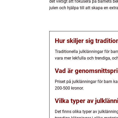
det viktigt att fokusera på barnets b
julen och hjälpa till att skapa en extr
Hur skiljer sig traditi
Traditionella julklänningar för ba
vara mer lekfulla och trendiga, och
Vad är genomsnittspris
Priset på julklänningar för barn k
200-500 kronor.
Vilka typer av julklänn
Det finns olika typer av julklännin