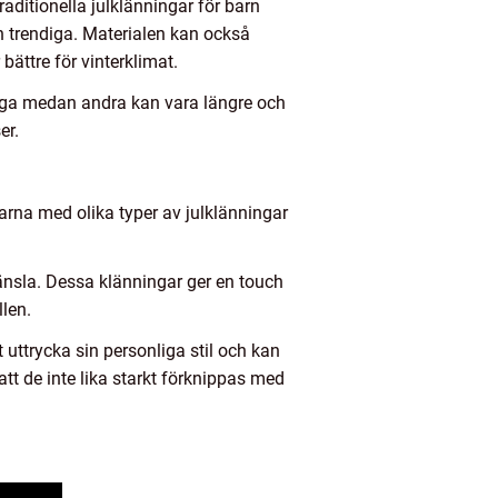
raditionella julklänningar för barn
h trendiga. Materialen kan också
bättre för vinterklimat.
ånga medan andra kan vara längre och
er.
arna med olika typer av julklänningar
känsla. Dessa klänningar ger en touch
llen.
 uttrycka sin personliga stil och kan
t de inte lika starkt förknippas med