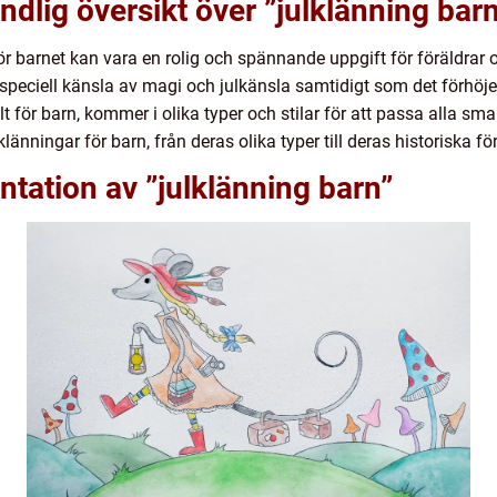
ndlig översikt över ”julklänning bar
för barnet kan vara en rolig och spännande uppgift för föräldra
n speciell känsla av magi och julkänsla samtidigt som det förhö
 för barn, kommer i olika typer och stilar för att passa alla sma
länningar för barn, från deras olika typer till deras historiska fö
tation av ”julklänning barn”