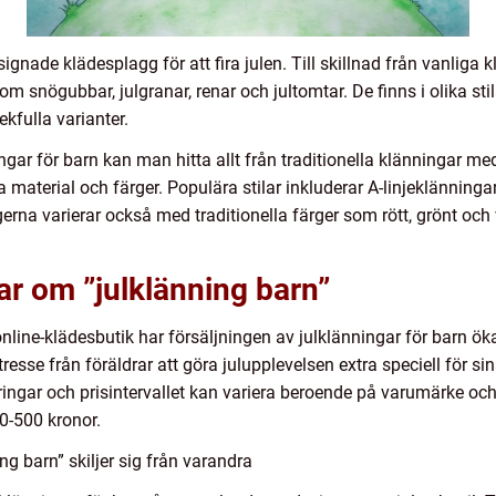
signade klädesplagg för att fira julen. Till skillnad från vanliga
 snögubbar, julgranar, renar och jultomtar. De finns i olika stil
kfulla varianter.
ngar för barn kan man hitta allt från traditionella klänningar med 
a material och färger. Populära stilar inkluderar A-linjeklänninga
rgerna varierar också med traditionella färger som rött, grönt o
ar om ”julklänning barn”
online-klädesbutik har försäljningen av julklänningar för barn ö
resse från föräldrar att göra julupplevelsen extra speciell för si
ringar och prisintervallet kan variera beroende på varumärke oc
0-500 kronor.
ng barn” skiljer sig från varandra