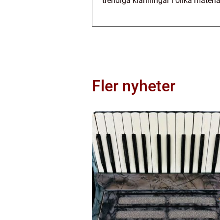
trendiga klänningar i olika material
Fler nyheter