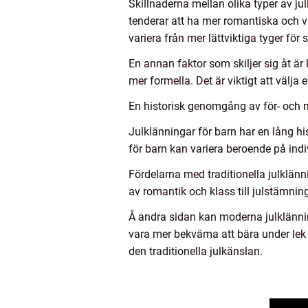
Skillnaderna mellan olika typer av jul
tenderar att ha mer romantiska och v
variera från mer lättviktiga tyger fö
En annan faktor som skiljer sig åt ä
mer formella. Det är viktigt att välja
En historisk genomgång av för- och n
Julklänningar för barn har en lång hi
för barn kan variera beroende på indi
Fördelarna med traditionella julklänn
av romantik och klass till julstämnin
Å andra sidan kan moderna julklänninga
vara mer bekväma att bära under lek 
den traditionella julkänslan.