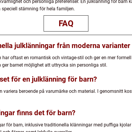
ekvämlighet och personliga preferenser. En julklänning för barn
a speciell stämning för hela familjen.
FAQ
onella julklänningar från moderna varianter
rn har oftast en romantisk och vintage-stil och ger en mer forme
 ger barnet möjlighet att uttrycka sin personliga stil.
et för en julklänning för barn?
an variera beroende på varumärke och material. I genomsnitt kos
ingar finns det för barn?
gar för barn, inklusive traditionella klänningar med puffiga kjol