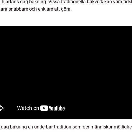
a hjärtans dag bakning. Vissa traditionella bakverk kan vara tid
ara snabbare och enklare att göra.
dag bakning en underbar tradition som ger människor möjligheten 