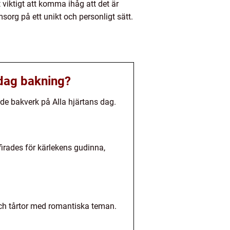
 viktigt att komma ihåg att det är
org på ett unikt och personligt sätt.
 dag bakning?
de bakverk på Alla hjärtans dag.
firades för kärlekens gudinna,
och tårtor med romantiska teman.