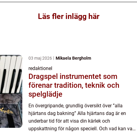
Läs fler inlägg här
03 maj 2026
Mikaela Bergholm
redaktionel
Dragspel instrumentet som
förenar tradition, teknik och
spelglädje
En övergripande, grundlig översikt över ”alla
hjärtans dag bakning” Alla hjärtans dag är en
underbar tid för att visa din kärlek och
uppskattning för någon speciell. Och vad kan vara
mer hjärtligt än att baka något sött och