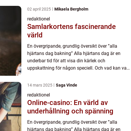
romantiskt för...
02 april 2025
Mikaela Bergholm
redaktionel
Samlarkortens fascinerande
värld
En övergripande, grundlig översikt över ”alla
hjärtans dag bakning” Alla hjärtans dag är en
underbar tid för att visa din kärlek och
uppskattning för någon speciell. Och vad kan vara
mer hjärtligt än att baka något sött och
romantiskt för...
14 mars 2025
Saga Vinde
redaktionel
Online-casino: En värld av
underhållning och spänning
En övergripande, grundlig översikt över ”alla
hjärtans dag bakning” Alla hjärtans dag är en