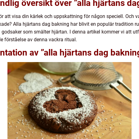
ndlig översikt över ”alla hjärtans d
ör att visa din kärlek och uppskattning för någon speciell. Och v
kade? Alla hjärtans dag bakning har blivit en populär tradition r
 godsaker som smälter hjärtan. I denna artikel kommer vi att utf
 förståelse av denna vackra ritual.
tation av ”alla hjärtans dag baknin