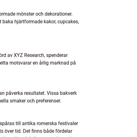
formade mönster och dekorationer.
tt baka hjärtformade kakor, cupcakes,
utförd av XYZ Research, spenderar
Detta motsvarar en årlig marknad på
kan påverka resultatet. Vissa bakverk
uella smaker och preferenser.
spåras till antika romerska festivaler
s över tid. Det finns både fördelar