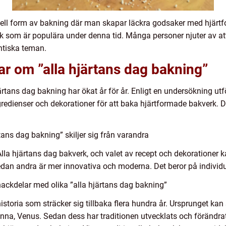
ciell form av bakning där man skapar läckra godsaker med hjärt
erk som är populära under denna tid. Många personer njuter av a
ntiska teman.
ar om ”alla hjärtans dag bakning”
 hjärtans dag bakning har ökat år för år. Enligt en undersökning 
redienser och dekorationer för att baka hjärtformade bakverk. 
tans dag bakning” skiljer sig från varandra
 Alla hjärtans dag bakverk, och valet av recept och dekorationer 
medan andra är mer innovativa och moderna. Det beror på individ
ackdelar med olika ”alla hjärtans dag bakning”
istoria som sträcker sig tillbaka flera hundra år. Ursprunget kan 
dinna, Venus. Sedan dess har traditionen utvecklats och förändrat