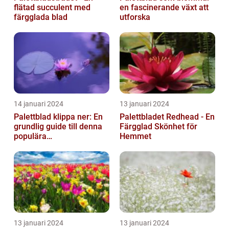
flätad succulent med
en fascinerande växt att
färgglada blad
utforska
14 januari 2024
13 januari 2024
Palettblad klippa ner: En
Palettbladet Redhead - En
grundlig guide till denna
Färgglad Skönhet för
populära
Hemmet
trädgårdsaktivitet
13 januari 2024
13 januari 2024