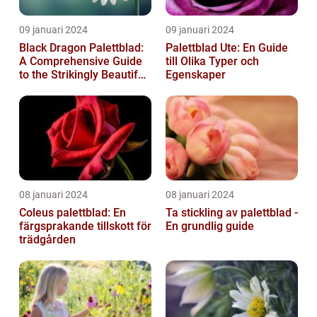
09 januari 2024
09 januari 2024
Black Dragon Palettblad:
Palettblad Ute: En Guide
A Comprehensive Guide
till Olika Typer och
to the Strikingly Beautiful
Egenskaper
Plant
08 januari 2024
08 januari 2024
Coleus palettblad: En
Ta stickling av palettblad -
färgsprakande tillskott för
En grundlig guide
trädgården